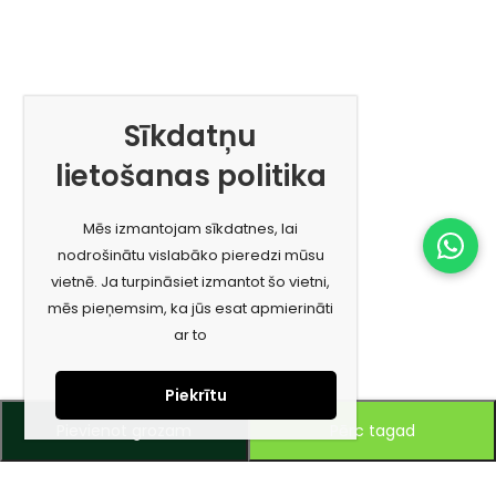
Sīkdatņu
lietošanas politika
Mēs izmantojam sīkdatnes, lai
nodrošinātu vislabāko pieredzi mūsu
vietnē. Ja turpināsiet izmantot šo vietni,
mēs pieņemsim, ka jūs esat apmierināti
ar to
Piekrītu
Pievienot grozam
Pērc tagad