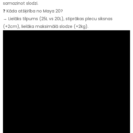
samazinot slodzi.
❓ Kāda atšķirība no Maya 20?
→ Lielāks tilpums (25L vs 20L), stiprākas plecu siksnas
(+2cm), lielāka maksimālā slodze (+2kg).