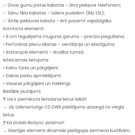
✅ Divas gurnu jostas kabatas – ātra piekļuve telefonam;
✅ Sānu tīkla kabatas – ūdens pudelēm (līdz 1,5L);
✅ Ātrās piekļuves kabata – ērti paņemt vajadzīgāko.
Komforta elementi:
• 9 cm regulējams muguras garums – precīza piegulšana;
• Perforētas plecu siksnas – ventilācija un elastīgums;
• Atstarojoši elementi – drošība tumsā.
Ieteicamais lietojums:
• Kalnu tūres un pārgājieni;
• Dabas parku apmeklējumi;
• Vasaras pārgājieni un trekkings.
Biežākie jautājumi:
❓ Vai ir piemērota lietošanai lietus laikā?
→ Jā, ūdensizturīgs C0 DWR pārklājums aizsargā no viegla
lietus.
❓ Kā strādā BioSync sistēma?
→ Elastīgie elementi dinamiski pielāgojas ķermeņa kustībām,