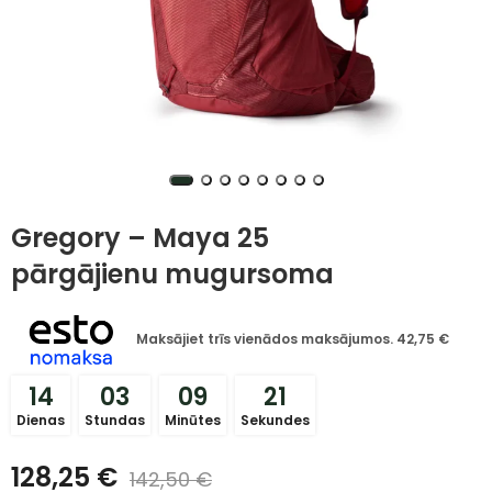
Gregory – Maya 25
pārgājienu mugursoma
Maksājiet trīs vienādos maksājumos.
42,75
€
14
03
09
21
Dienas
Stundas
Minūtes
Sekundes
128,25
€
142,50
€