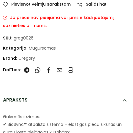
Pievienot vēlmju sarakstam
Salīdzināt
Ja prece nav pieejama vai jums ir kādi jautājumi,
sazinieties ar mums.
SKU:
greg0026
Kategorija:
Mugursomas
Brand:
Gregory
Dalīties:
APRAKSTS
Galvenās iezīmes:
✔ BioSync™ atbalsta sistēma – elastīgas plecu siksnas un
gurnu josta pielāgojas kustībām;