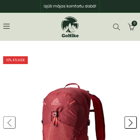
Izjūti mājas komfortu dabā!
0
10
% ATLAIDE