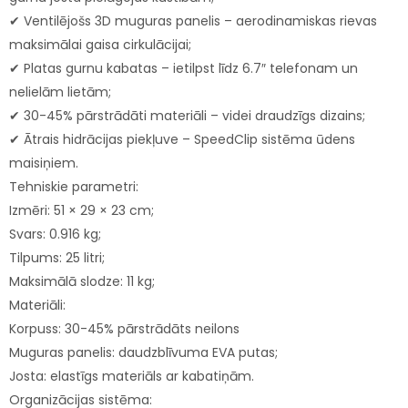
✔ Ventilējošs 3D muguras panelis – aerodinamiskas rievas
maksimālai gaisa cirkulācijai;
✔ Platas gurnu kabatas – ietilpst līdz 6.7″ telefonam un
nelielām lietām;
✔ 30-45% pārstrādāti materiāli – videi draudzīgs dizains;
✔ Ātrais hidrācijas piekļuve – SpeedClip sistēma ūdens
maisiņiem.
Tehniskie parametri:
Izmēri: 51 × 29 × 23 cm;
Svars: 0.916 kg;
Tilpums: 25 litri;
Maksimālā slodze: 11 kg;
Materiāli:
Korpuss: 30-45% pārstrādāts neilons
Muguras panelis: daudzblīvuma EVA putas;
Josta: elastīgs materiāls ar kabatiņām.
Organizācijas sistēma: