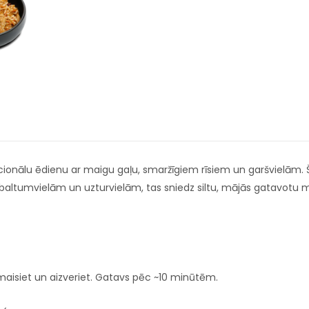
cionālu ēdienu ar maigu gaļu, smaržīgiem rīsiem un garšvielām. Šis 
altumvielām un uzturvielām, tas sniedz siltu, mājās gatavotu mal
maisiet un aizveriet. Gatavs pēc ~10 minūtēm.