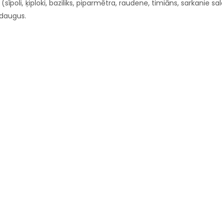
 (sīpoli, ķiploki, baziliks, piparmētra, raudene, timiāns, sarkanie sal
udaugus.