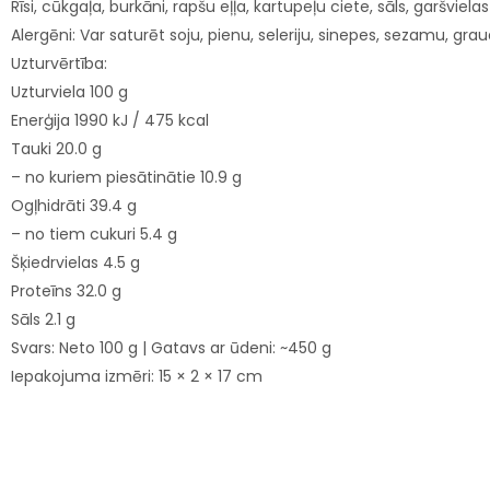
Rīsi, cūkgaļa, burkāni, rapšu eļļa, kartupeļu ciete, sāls, garšvielas
Alergēni: Var saturēt soju, pienu, seleriju, sinepes, sezamu, gra
Uzturvērtība:
Uzturviela 100 g
Enerģija 1990 kJ / 475 kcal
Tauki 20.0 g
– no kuriem piesātinātie 10.9 g
Ogļhidrāti 39.4 g
– no tiem cukuri 5.4 g
Šķiedrvielas 4.5 g
Proteīns 32.0 g
Sāls 2.1 g
Svars: Neto 100 g | Gatavs ar ūdeni: ~450 g
Iepakojuma izmēri: 15 × 2 × 17 cm