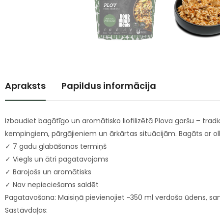
Apraksts
Papildus informācija
Izbaudiet bagātīgo un aromātisko liofilizētā Plova garšu – tradi
kempingiem, pārgājieniem un ārkārtas situācijām. Bagāts ar olb
✓ 7 gadu glabāšanas termiņš
✓ Viegls un ātri pagatavojams
✓ Barojošs un aromātisks
✓ Nav nepieciešams saldēt
Pagatavošana: Maisiņā pievienojiet ~350 ml verdoša ūdens, sa
Sastāvdaļas: