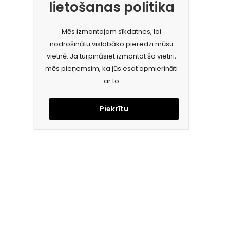
lietošanas politika
Mēs izmantojam sīkdatnes, lai
nodrošinātu vislabāko pieredzi mūsu
vietnē. Ja turpināsiet izmantot šo vietni,
mēs pieņemsim, ka jūs esat apmierināti
ar to
Piekrītu
Piesakies jaunumiem e-pastā!
Saņem īpašos piedāvājumus un uzzini jaunumus ātrāk!