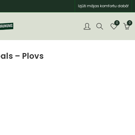
Izjūti mājas komfortu dabā!
0
0
ls – Plovs