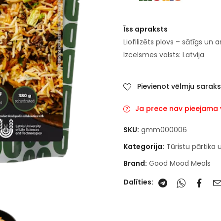
Īss apraksts
Liofilizēts plovs – sātīgs u
Izcelsmes valsts: Latvija
Pievienot vēlmju sarak
Ja prece nav pieejama va
SKU:
gmm000006
Kategorija:
Tūristu pārtika 
Brand:
Good Mood Meals
Dalīties: