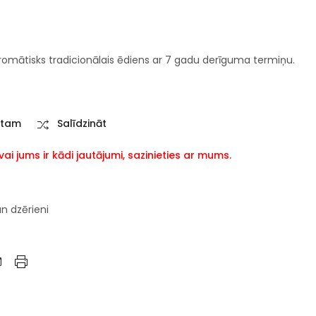
n aromātisks tradicionālais ēdiens ar 7 gadu derīguma termiņu.
stam
Salīdzināt
i jums ir kādi jautājumi, sazinieties ar mums.
un dzērieni