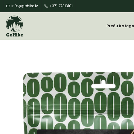
info@gohike.lv
+371 27313101
Preču katego