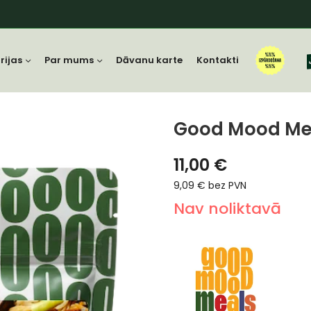
rijas
Par mums
Dāvanu karte
Kontakti
Good Mood Mea
11,00
€
9,09
€
bez PVN
Nav noliktavā