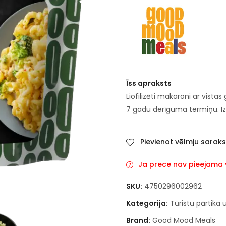
Īss apraksts
Liofilizēti makaroni ar vista
7 gadu derīguma termiņu. Izc
Pievienot vēlmju sarak
Ja prece nav pieejama va
SKU:
4750296002962
Kategorija:
Tūristu pārtika 
Brand:
Good Mood Meals