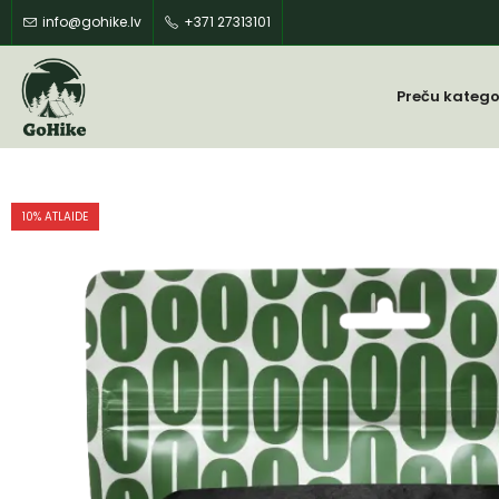
info@gohike.lv
+371 27313101
Preču katego
10
% ATLAIDE