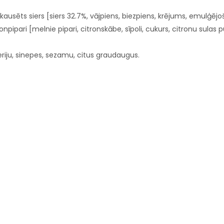
ēts siers [siers 32.7%, vājpiens, biezpiens, krējums, emulģējošie 
itronpipari [melnie pipari, citronskābe, sīpoli, cukurs, citronu sulas p
eleriju, sinepes, sezamu, citus graudaugus.