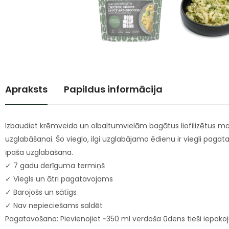
Apraksts
Papildus informācija
Izbaudiet krēmveida un olbaltumvielām bagātus liofilizētus maka
uzglabāšanai. Šo vieglo, ilgi uzglabājamo ēdienu ir viegli paga
īpaša uzglabāšana.
✓ 7 gadu derīguma termiņš
✓ Viegls un ātri pagatavojams
✓ Barojošs un sātīgs
✓ Nav nepieciešams saldēt
Pagatavošana: Pievienojiet ~350 ml verdoša ūdens tieši iepako