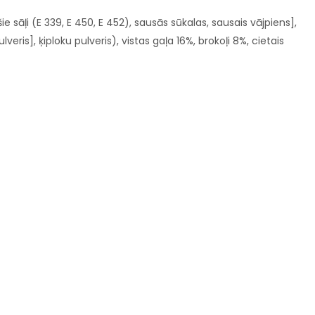
sāļi (E 339, E 450, E 452), sausās sūkalas, sausais vājpiens],
ulveris], ķiploku pulveris), vistas gaļa 16%, brokoļi 8%, cietais