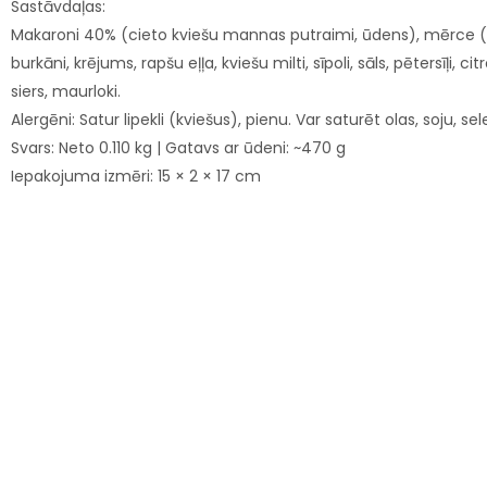
Sastāvdaļas:
Makaroni 40% (cieto kviešu mannas putraimi, ūdens), mērce (kaus
burkāni, krējums, rapšu eļļa, kviešu milti, sīpoli, sāls, pētersīļi, c
siers, maurloki.
Alergēni: Satur lipekli (kviešus), pienu. Var saturēt olas, soju, s
Svars: Neto 0.110 kg | Gatavs ar ūdeni: ~470 g
Iepakojuma izmēri: 15 × 2 × 17 cm