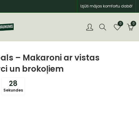
Izjūti mājas komfortu dabā!
0
0
ls – Makaroni ar vistas
rci un brokoļiem
26
Sekundes