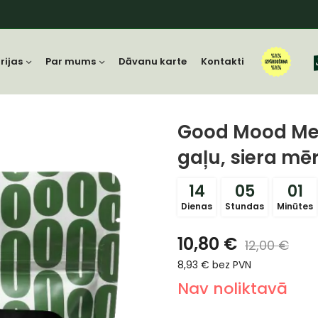
rijas
Par mums
Dāvanu karte
Kontakti
Good Mood Mea
gaļu, siera mē
14
05
01
Dienas
Stundas
Minūtes
10,80
€
12,00
€
8,93
€
bez PVN
Nav noliktavā