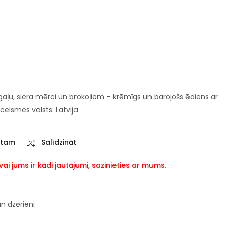
s gaļu, siera mērci un brokoļiem – krēmīgs un barojošs ēdiens ar
elsmes valsts: Latvija
stam
Salīdzināt
i jums ir kādi jautājumi, sazinieties ar mums.
un dzērieni