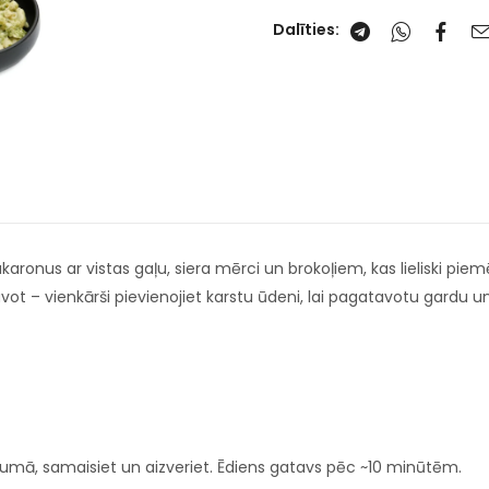
Dalīties:
ronus ar vistas gaļu, siera mērci un brokoļiem, kas lieliski pie
tavot – vienkārši pievienojiet karstu ūdeni, lai pagatavotu gard
jumā, samaisiet un aizveriet. Ēdiens gatavs pēc ~10 minūtēm.