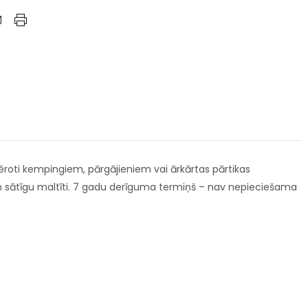
mēroti kempingiem, pārgājieniem vai ārkārtas pārtikas
u un sātīgu maltīti. 7 gadu derīguma termiņš – nav nepieciešama