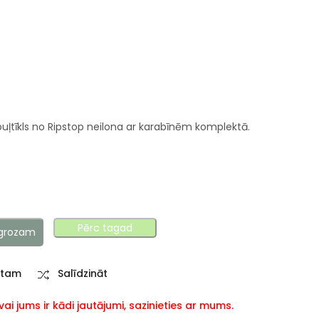
puļtīkls no Ripstop neilona ar karabīnēm komplektā.
Pērc tagad
 grozam
stam
Salīdzināt
i jums ir kādi jautājumi, sazinieties ar mums.