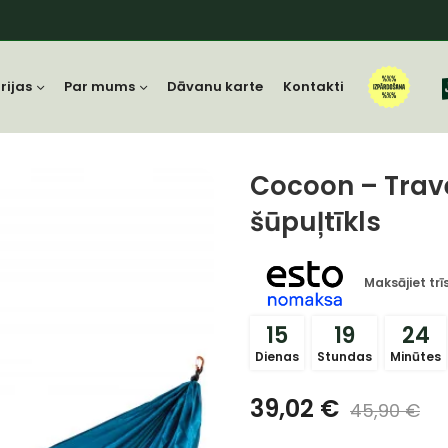
rijas
Par mums
Dāvanu karte
Kontakti
Cocoon – Trav
šūpuļtīkls
Maksājiet tr
15
19
24
Dienas
Stundas
Minūtes
39,02
€
45,90
€