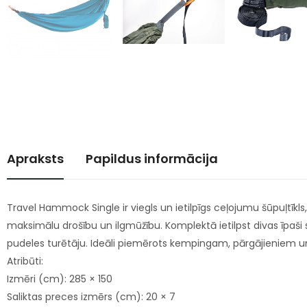
Apraksts
Papildus informācija
Travel Hammock Single ir viegls un ietilpīgs ceļojumu šūpuļtīkl
maksimālu drošību un ilgmūžību. Komplektā ietilpst divas īpaši s
pudeles turētāju. Ideāli piemērots kempingam, pārgājieniem 
Atribūti:
Izmēri (cm): 285 × 150
Saliktas preces izmērs (cm): 20 × 7