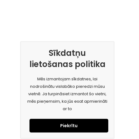
Sīkdatņu
lietošanas politika
Mēs izmantojam sīkdatnes, lai
nodrošinātu vislabāko pieredzi mūsu
vietnē. Ja turpināsiet izmantot šo vietni,
mēs pieņemsim, ka jūs esat apmierināti
ar to
Piekrītu