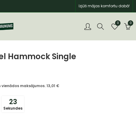
Izjūti mājas komfortu dabā!
0
0
el Hammock Single
īs vienādos maksājumos.
13,01
€
22
Sekundes