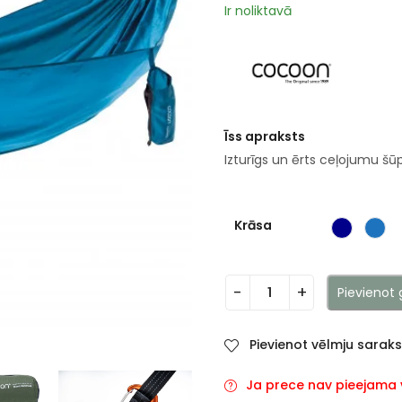
Ir noliktavā
Īss apraksts
Izturīgs un ērts ceļojumu šū
Krāsa
Pievienot
Pievienot vēlmju sarak
Ja prece nav pieejama va