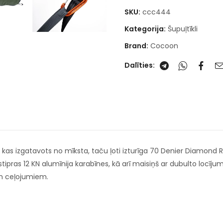
SKU:
ccc444
Kategorija:
Šupuļtīkli
Brand:
Cocoon
Dalīties:
s, kas izgatavots no mīksta, taču ļoti izturīga 70 Denier Diamond 
tipras 12 KN alumīnija karabīnes, kā arī maisiņš ar dubulto locīju
un ceļojumiem.