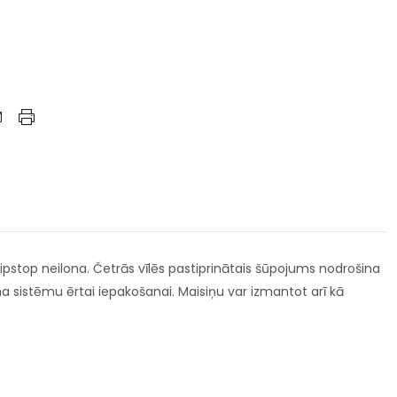
Ripstop neilona. Četrās vīlēs pastiprinātais šūpojums nodrošina
ma sistēmu ērtai iepakošanai. Maisiņu var izmantot arī kā