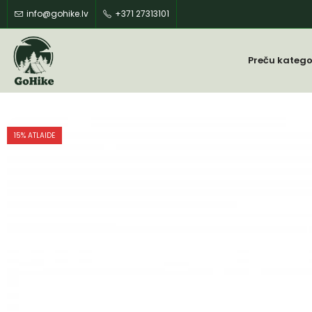
info@gohike.lv
+371 27313101
Preču katego
15
% ATLAIDE