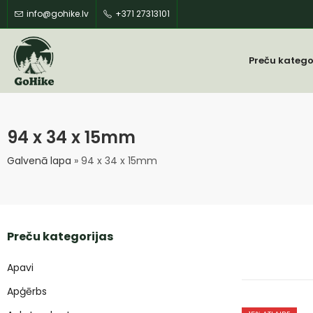
info@gohike.lv
+371 27313101
Preču katego
94 x 34 x 15mm
Galvenā lapa
»
94 x 34 x 15mm
Preču kategorijas
Apavi
Apģērbs