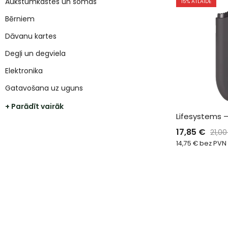
Aukstumkastes un somas
15
% ATLAIDE
Bērniem
Dāvanu kartes
Degļi un degviela
Elektronika
Gatavošana uz uguns
+ Parādīt vairāk
Lifesystems –
17,85
€
21,0
14,75
€
bez PVN