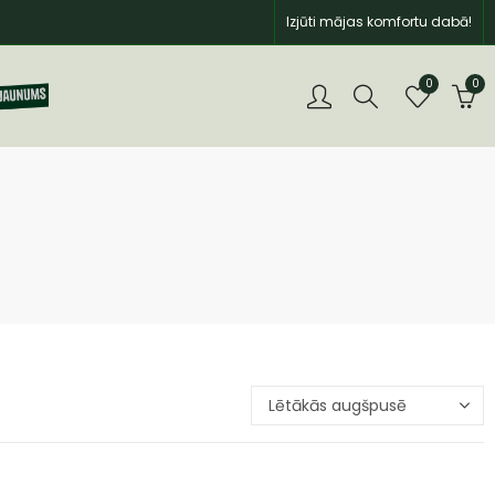
Izjūti mājas komfortu dabā!
0
0