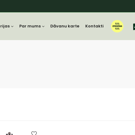
rijas
Par mums
Dāvanu karte
Kontakti