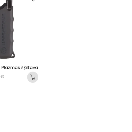
 Plazmas šķiltava
0
€