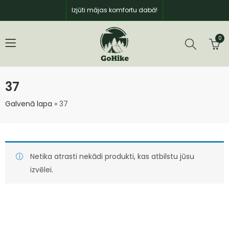
Izjūti mājas komfortu dabā!
0
37
Galvenā lapa
»
37
Netika atrasti nekādi produkti, kas atbilstu jūsu
izvēlei.