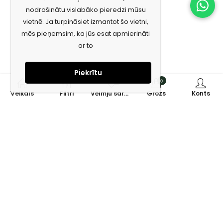
nodrošinātu vislabāko pieredzi mūsu
vietnē. Ja turpināsiet izmantot šo vietni,
mēs pieņemsim, ka jūs esat apmierināti
ar to
Piekrītu
0
0
Veikals
Filtri
Vēlmju saraksts
Grozs
Konts
Piesakies jaunumiem e-pastā!
Saņem īpašos piedāvājumus un uzzini jaunumus ātrāk!