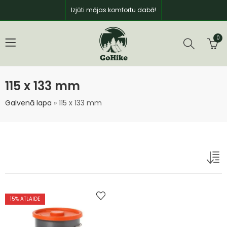
Izjūti mājas komfortu dabā!
0
115 x 133 mm
Galvenā lapa
»
115 x 133 mm
15
% ATLAIDE