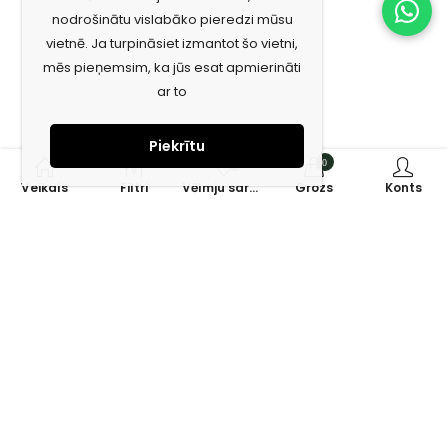
nodrošinātu vislabāko pieredzi mūsu
vietnē. Ja turpināsiet izmantot šo vietni,
mēs pieņemsim, ka jūs esat apmierināti
ar to
Piekrītu
0
0
Veikals
Filtri
Vēlmju saraksts
Grozs
Konts
Piesakies jaunumiem e-pastā!
Saņem īpašos piedāvājumus un uzzini jaunumus ātrāk!