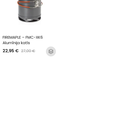
FIREMAPLE – FMC-XK6 
Alumīnija katls
22,95
€
27,00
€