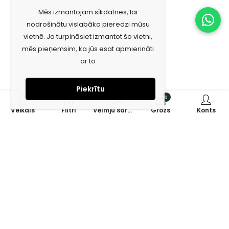
Mēs izmantojam sīkdatnes, lai
nodrošinātu vislabāko pieredzi mūsu
vietnē. Ja turpināsiet izmantot šo vietni,
mēs pieņemsim, ka jūs esat apmierināti
ar to
Piekrītu
0
0
Veikals
Filtri
Vēlmju saraksts
Grozs
Konts
Piesakies jaunumiem e-pastā!
Saņem īpašos piedāvājumus un uzzini jaunumus ātrāk!