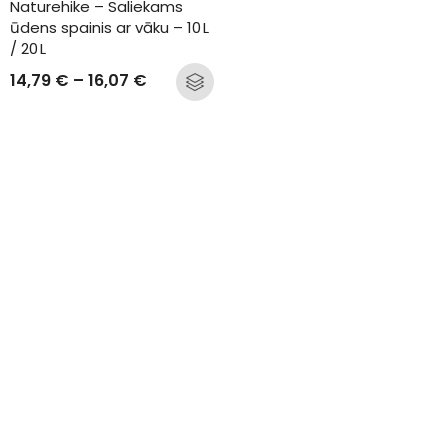
Naturehike – Saliekams 
ūdens spainis ar vāku – 10 L 
/ 20 L
14,79
€
–
16,07
€