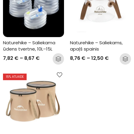
Naturehike – Saliekama 
Naturehike – Saliekams, 
ūdens tvertne, 10L–15L
apaļš spainis
7,82
€
–
8,67
€
8,76
€
–
12,50
€
15
% ATLAIDE