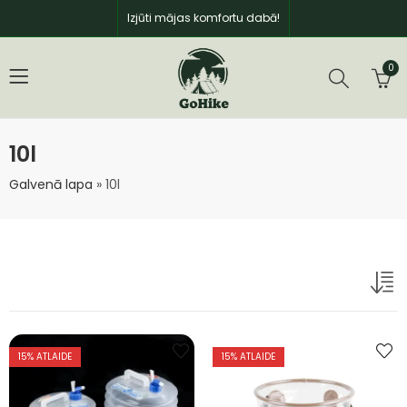
Izjūti mājas komfortu dabā!
0
10l
Galvenā lapa
»
10l
15
% ATLAIDE
15
% ATLAIDE