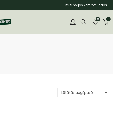
Izjūti mājas komfortu dabā!
0
0