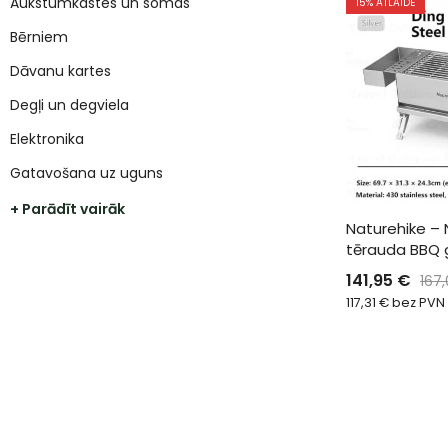
Aukstumkastes un somas
15
% ATLAIDE
Bērniem
Dāvanu kartes
Degļi un degviela
Elektronika
Gatavošana uz uguns
+ Parādīt vairāk
Naturehike – 
tērauda BBQ g
141,95
€
167
117,31
€
bez PVN