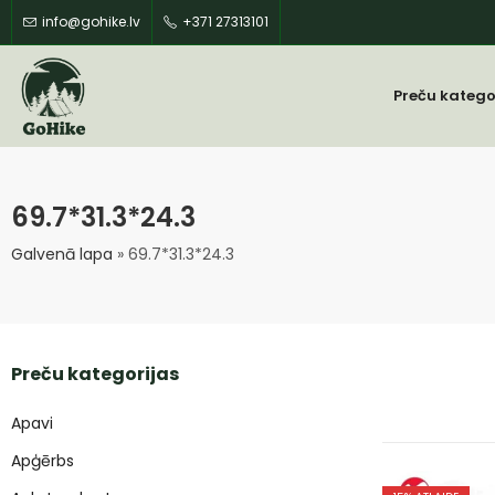
info@gohike.lv
+371 27313101
Preču katego
69.7*31.3*24.3
Galvenā lapa
»
69.7*31.3*24.3
Preču kategorijas
Apavi
Apģērbs