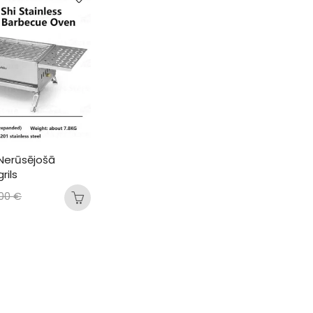
Nerūsējošā 
rils
,00
€