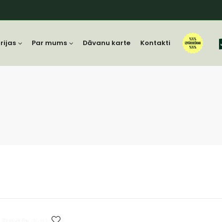
rijas
Par mums
Dāvanu karte
Kontakti