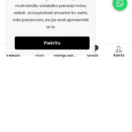
nodrošinātu vislabāko pieredzi mūsu
vietnē. Ja turpināsiet izmantot šo vietni,
mēs pieņemsim, ka jūs esat apmierināti
ar to
Piekrītu
0
0
Veikals
Filtri
Vēlmju saraksts
Grozs
Konts
Piesakies jaunumiem e-pastā!
Saņem īpašos piedāvājumus un uzzini jaunumus ātrāk!