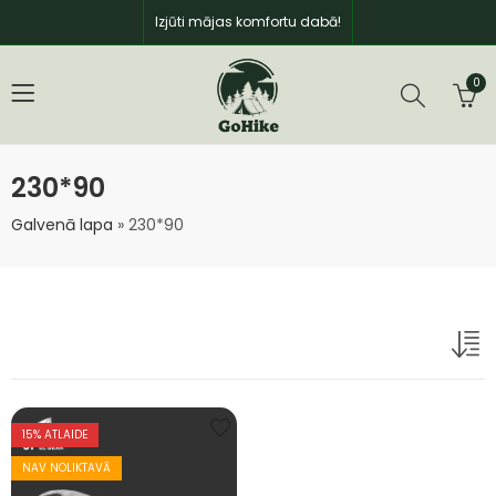
Izjūti mājas komfortu dabā!
0
230*90
Galvenā lapa
»
230*90
15
% ATLAIDE
NAV NOLIKTAVĀ