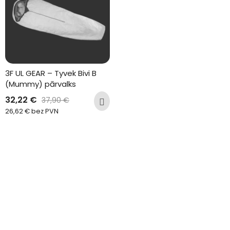
3F UL GEAR – Tyvek Bivi B 
(Mummy) pārvalks
32,22
€
37,90
€
26,62
€
bez PVN