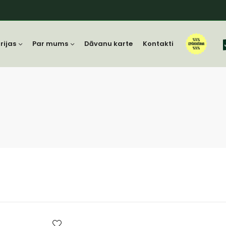
rijas
Par mums
Dāvanu karte
Kontakti