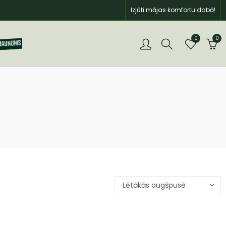
Izjūti mājas komfortu dabā!
0
0