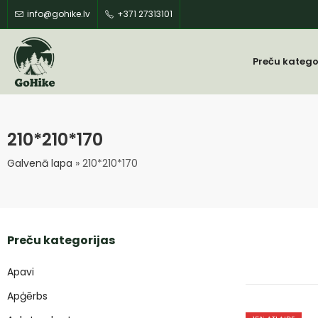
info@gohike.lv
+371 27313101
Preču katego
210*210*170
Galvenā lapa
»
210*210*170
Preču kategorijas
Apavi
Apģērbs