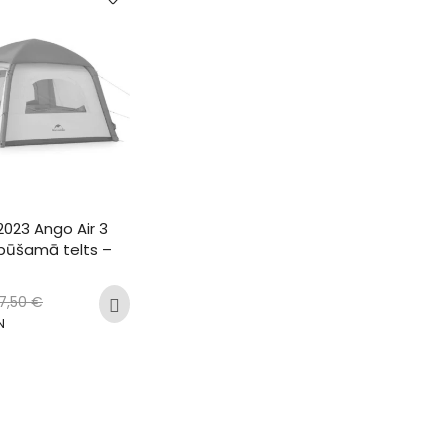
2023 Ango Air 3 
pūšamā telts – 
7,50
€
N