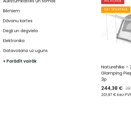
Aukstumkastes un somas
15
% ATLAIDE
NAV NOLIKTAVĀ
Bērniem
Dāvanu kartes
Degļi un degviela
Elektronika
Gatavošana uz uguns
+ Parādīt vairāk
Naturehike – 
Glamping Pie
3p
244,38
€
28
201,97
€
bez PV