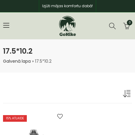
Izjūti mājas komfortu dabā!
0
17.5*10.2
Galvenā lapa
»
17.5*10.2
15
% ATLAIDE