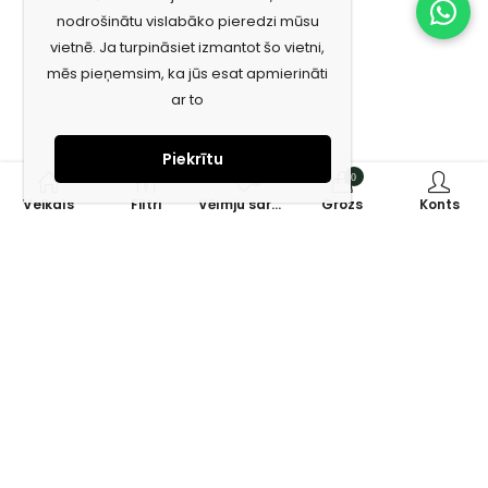
nodrošinātu vislabāko pieredzi mūsu
vietnē. Ja turpināsiet izmantot šo vietni,
mēs pieņemsim, ka jūs esat apmierināti
ar to
Piekrītu
0
0
Veikals
Filtri
Vēlmju saraksts
Grozs
Konts
Piesakies jaunumiem e-pastā!
Saņem īpašos piedāvājumus un uzzini jaunumus ātrāk!