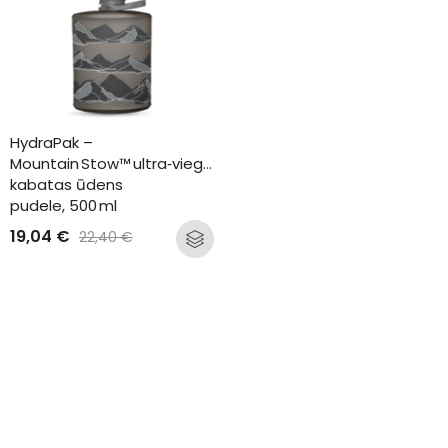
HydraPak – 
Mountain Stow™ ultra‑vieglā 
kabatas ūdens 
pudele, 500 ml
19,04
€
22,40
€