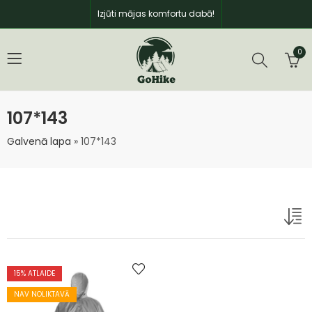
Izjūti mājas komfortu dabā!
0
107*143
Galvenā lapa
»
107*143
15
% ATLAIDE
NAV NOLIKTAVĀ