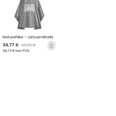
Naturehike – Lietusmētelis
34,77
€
40,90
€
28,73
€
bez PVN