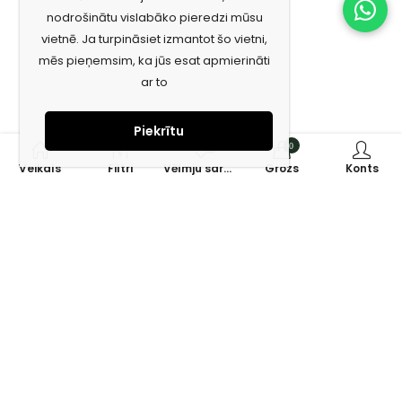
nodrošinātu vislabāko pieredzi mūsu
vietnē. Ja turpināsiet izmantot šo vietni,
mēs pieņemsim, ka jūs esat apmierināti
ar to
Piekrītu
0
0
Veikals
Filtri
Vēlmju saraksts
Grozs
Konts
Piesakies jaunumiem e-pastā!
Saņem īpašos piedāvājumus un uzzini jaunumus ātrāk!