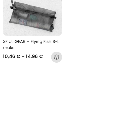
3F UL GEAR – Flying Fish S-L 
maks
10,46
€
–
14,96
€