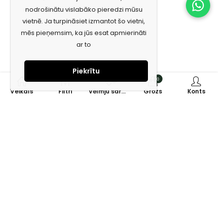
nodrošinātu vislabāko pieredzi mūsu
vietnē. Ja turpināsiet izmantot šo vietni,
mēs pieņemsim, ka jūs esat apmierināti
ar to
Piekrītu
0
0
Veikals
Filtri
Vēlmju saraksts
Grozs
Konts
Piesakies jaunumiem e-pastā!
Saņem īpašos piedāvājumus un uzzini jaunumus ātrāk!