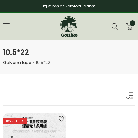
Izjūti mājas komfortu dabā!
0
10.5*22
Galvenā lapa
»
10.5*22
15
% ATLAIDE