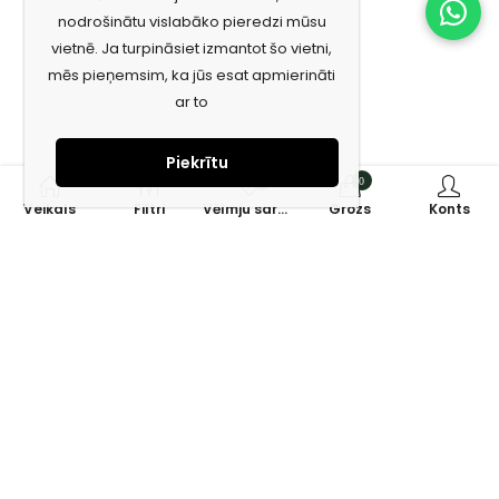
nodrošinātu vislabāko pieredzi mūsu
vietnē. Ja turpināsiet izmantot šo vietni,
mēs pieņemsim, ka jūs esat apmierināti
ar to
Piekrītu
0
0
Veikals
Filtri
Vēlmju saraksts
Grozs
Konts
Piesakies jaunumiem e-pastā!
Saņem īpašos piedāvājumus un uzzini jaunumus ātrāk!