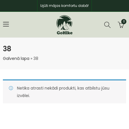
Izjūti mājas komfortu dabā!
0
38
Galvenā lapa
»
38
Netika atrasti nekādi produkti, kas atbilstu jūsu
izvēlei.