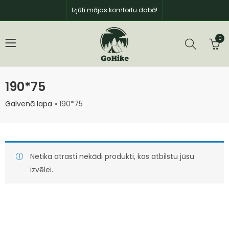
Izjūti mājas komfortu dabā!
0
190*75
Galvenā lapa
»
190*75
Netika atrasti nekādi produkti, kas atbilstu jūsu
izvēlei.