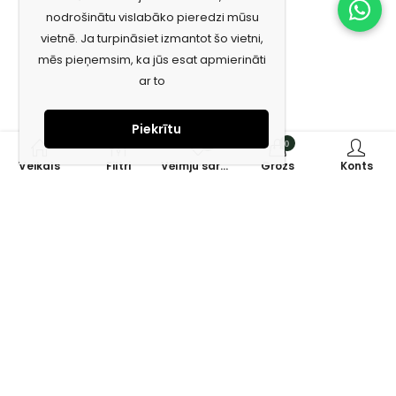
nodrošinātu vislabāko pieredzi mūsu
vietnē. Ja turpināsiet izmantot šo vietni,
mēs pieņemsim, ka jūs esat apmierināti
ar to
Piekrītu
0
0
Veikals
Filtri
Vēlmju saraksts
Grozs
Konts
Piesakies jaunumiem e-pastā!
Saņem īpašos piedāvājumus un uzzini jaunumus ātrāk!