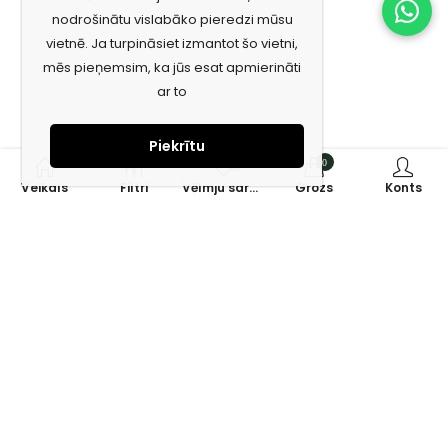
nodrošinātu vislabāko pieredzi mūsu
vietnē. Ja turpināsiet izmantot šo vietni,
mēs pieņemsim, ka jūs esat apmierināti
ar to
Piekrītu
0
0
Veikals
Filtri
Vēlmju saraksts
Grozs
Konts
Piesakies jaunumiem e-pastā!
Saņem īpašos piedāvājumus un uzzini jaunumus ātrāk!