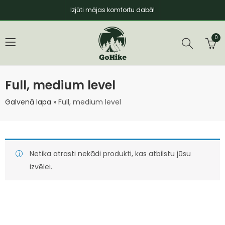
Izjūti mājas komfortu dabā!
0
Full, medium level
Galvenā lapa
»
Full, medium level
Netika atrasti nekādi produkti, kas atbilstu jūsu
izvēlei.