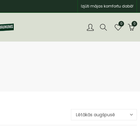
Izjūti mājas komfortu dabā!
0
0