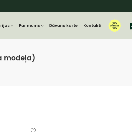
rijas
Par mums
Dāvanu karte
Kontakti
na modeļa)