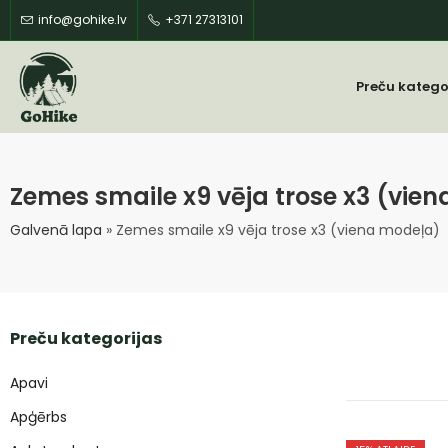
info@gohike.lv
+371 27313101
Preču katego
Zemes smaile x9 vēja trose x3 (vie
Galvenā lapa
»
Zemes smaile x9 vēja trose x3 (viena modeļa)
Preču kategorijas
Apavi
Apģērbs