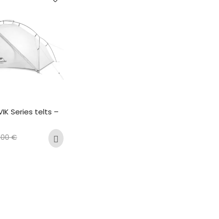
IK Series telts – 
,00
€
N