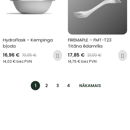
HydroFlask – Kempinga 
FIREMAPLE – FMT-T23 
bļoda
Titāna ēdamrīks
16,96
€
17,85
€
19,95
€
21,00
€
14,02
€
bez PVN
14,75
€
bez PVN
1
2
3
4
NĀKAMAIS