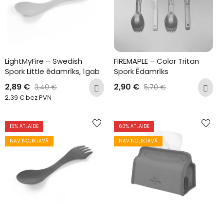
LightMyFire – Swedish 
FIREMAPLE – Color Tritan 
Spork Little ēdamrīks, 1gab
Spork Ēdamrīks
2,89
€
2,90
€
3,40
€
5,70
€
2,39
€
bez PVN
15
% ATLAIDE
60
% ATLAIDE
NAV NOLIKTAVĀ
NAV NOLIKTAVĀ