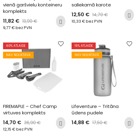
vienā garšvielu konteineru 
saliekamā karote
komplekts
12,50
€
14,70
€
11,82
€
13,90
€
10,33
€
bez PVN
9,77
€
bez PVN
60
% ATLAIDE
15
% ATLAIDE
NAV NOLIKTAVĀ
NAV NOLIKTAVĀ
FIREMAPLE – Chef Camp 
Lifeventure – Tritāna 
virtuves komplekts
ūdens pudele
14,70
€
14,88
€
36,90
€
17,50
€
12,15
€
bez PVN