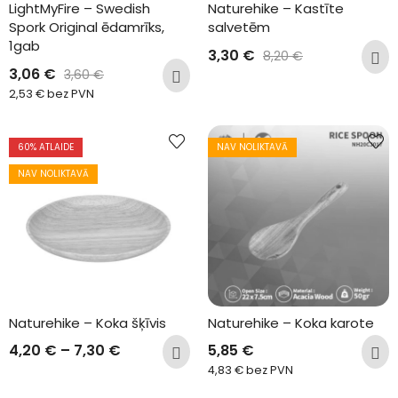
LightMyFire – Swedish 
Naturehike – Kastīte 
Spork Original ēdamrīks, 
salvetēm
1gab
3,30
€
8,20
€
3,06
€
3,60
€
2,53
€
bez PVN
60
% ATLAIDE
NAV NOLIKTAVĀ
NAV NOLIKTAVĀ
Naturehike – Koka šķīvis
Naturehike – Koka karote
4,20
€
–
7,30
€
5,85
€
4,83
€
bez PVN