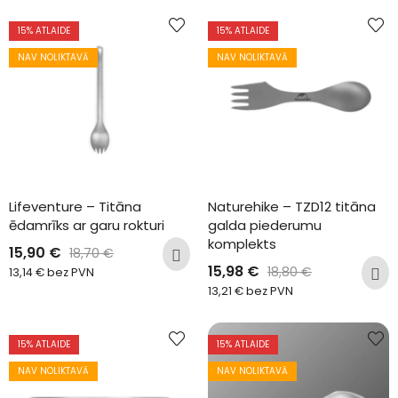
15
% ATLAIDE
15
% ATLAIDE
NAV NOLIKTAVĀ
NAV NOLIKTAVĀ
Lifeventure – Titāna 
Naturehike – TZD12 titāna 
ēdamrīks ar garu rokturi
galda piederumu 
komplekts
15,90
€
18,70
€
15,98
€
18,80
€
13,14
€
bez PVN
13,21
€
bez PVN
15
% ATLAIDE
15
% ATLAIDE
NAV NOLIKTAVĀ
NAV NOLIKTAVĀ