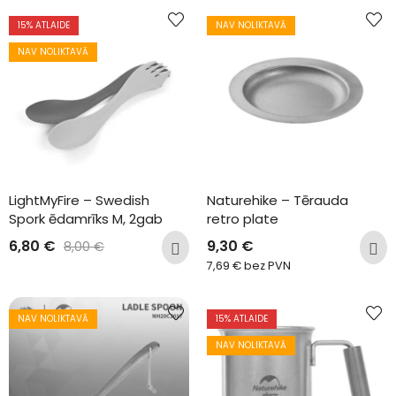
15
% ATLAIDE
NAV NOLIKTAVĀ
NAV NOLIKTAVĀ
LightMyFire – Swedish 
Naturehike – Tērauda 
Spork ēdamrīks M, 2gab
retro plate
6,80
€
9,30
€
8,00
€
7,69
€
bez PVN
NAV NOLIKTAVĀ
15
% ATLAIDE
NAV NOLIKTAVĀ