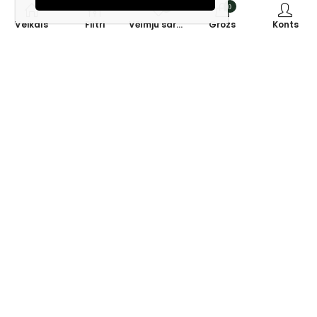
0
0
Veikals
Filtri
Vēlmju saraksts
Grozs
Konts
Piesakies jaunumiem e-pastā!
Saņem īpašos piedāvājumus un uzzini jaunumus ātrāk!