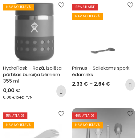
NAV NOLIKTAVĀ
25
% ATLAIDE
NAV NOLIKTAVĀ
HydroFlask – Rozā, izolēta 
Primus – Saliekams spork 
pārtikas burciņa bērniem  
ēdamrīks
355 ml
2,33
€
–
2,64
€
0,00
€
0,00
€
bez PVN
15
% ATLAIDE
49
% ATLAIDE
NAV NOLIKTAVĀ
NAV NOLIKTAVĀ