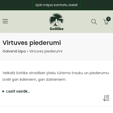
Izjūti mājas komfortu dabā!
0
Virtuves piederumi
Galvenā lapa
»
Virtuves piederumi
Veikalā Gohike atradīsiet plašu tūrisma trauku un piederumu
izvēli gan ēdieniem, gan dzērieniem.
Lasīt vairāk…