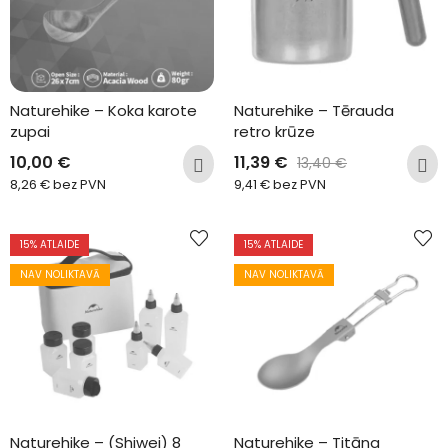
Naturehike – Koka karote 
Naturehike – Tērauda 
zupai
retro krūze
10,00
€
11,39
€
13,40
€
8,26
€
bez PVN
9,41
€
bez PVN
15
% ATLAIDE
15
% ATLAIDE
NAV NOLIKTAVĀ
NAV NOLIKTAVĀ
Naturehike – (Shiwei) 8 
Naturehike – Titāna 