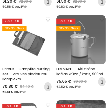
61,20
€
61,50
€
72,00
€
82,00
€
50,58
€
bez PVN
50,83
€
bez PVN
25
% ATLAIDE
15
% ATLAIDE
NAV NOLIKTAVĀ
NAV NOLIKTAVĀ
Primus – Campfire cutting 
FIREMAPLE – Alti titāna 
set – virtuves piederumu 
kafijas krūze / katls, 900ml
komplekts
75,65
€
89,00
€
70,80
€
94,40
€
62,52
€
bez PVN
58,51
€
bez PVN
15
% ATLAIDE
15
% ATLAIDE