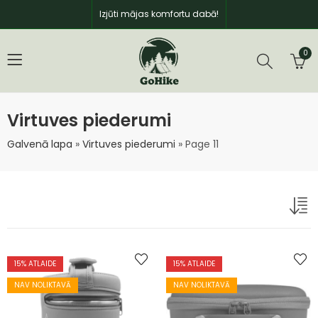
Izjūti mājas komfortu dabā!
0
Virtuves piederumi
Galvenā lapa
»
Virtuves piederumi
»
Page 11
15
% ATLAIDE
15
% ATLAIDE
NAV NOLIKTAVĀ
NAV NOLIKTAVĀ