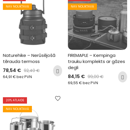
NAV NOLIKTAVĀ
NAV NOLIKTAVĀ
Naturehike – Nerūsējošā 
FIREMAPLE – Kempinga 
tērauda termoss
trauku komplekts ar gāzes 
degli
78,54
€
92,40
€
84,15
€
99,00
€
64,91
€
bez PVN
69,55
€
bez PVN
20
% ATLAIDE
NAV NOLIKTAVĀ