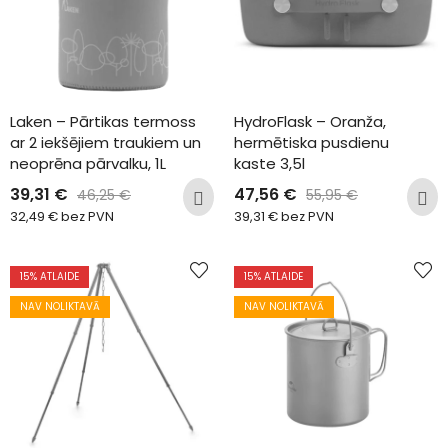
Laken – Pārtikas termoss 
HydroFlask – Oranža, 
ar 2 iekšējiem traukiem un 
hermētiska pusdienu 
neoprēna pārvalku, 1L
kaste 3,5l
39,31
€
47,56
€
46,25
€
55,95
€
32,49
€
bez PVN
39,31
€
bez PVN
15
% ATLAIDE
15
% ATLAIDE
NAV NOLIKTAVĀ
NAV NOLIKTAVĀ