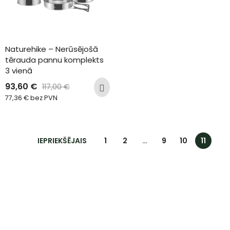
Naturehike – Nerūsējošā 
tērauda pannu komplekts 
3 vienā
93,60
€
117,00
€
77,36
€
bez PVN
IEPRIEKŠĒJAIS
1
2
…
9
10
11