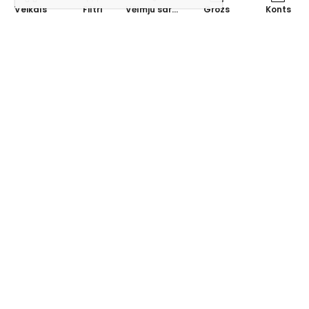
Veikals
Filtri
Vēlmju saraksts
Grozs
Konts
Piesakies jaunumiem e-pastā!
Saņem īpašos piedāvājumus un uzzini jaunumus ātrāk!