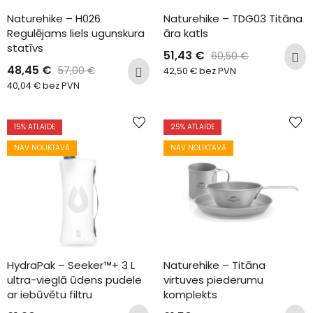
Naturehike – H026 
Naturehike – TDG03 Titāna 
Regulējams liels ugunskura 
āra katls
statīvs
51,43
€
60,50
€
48,45
€
57,00
€
42,50
€
bez PVN
40,04
€
bez PVN
15
% ATLAIDE
25
% ATLAIDE
NAV NOLIKTAVĀ
NAV NOLIKTAVĀ
HydraPak – Seeker™+ 3 L 
Naturehike – Titāna 
ultra-vieglā ūdens pudele 
virtuves piederumu 
ar iebūvētu filtru
komplekts