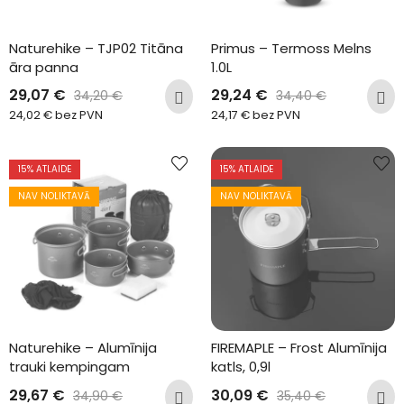
Naturehike – TJP02 Titāna 
Primus – Termoss Melns 
āra panna
1.0L
29,07
€
29,24
€
34,20
€
34,40
€
24,02
€
bez PVN
24,17
€
bez PVN
15
% ATLAIDE
15
% ATLAIDE
NAV NOLIKTAVĀ
NAV NOLIKTAVĀ
Naturehike – Alumīnija 
FIREMAPLE – Frost Alumīnija 
trauki kempingam
katls, 0,9l
29,67
€
30,09
€
34,90
€
35,40
€