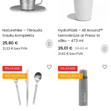
Naturehike – Tērauda 
HydroFlask – All Around™ 
trauku komplekts
termokrūze ar Press-In 
vāku – 473 ml
25,80
€
26,01
€
30,60
€
21,32
€
bez PVN
21,50
€
bez PVN
15
% ATLAIDE
15
% ATLAIDE
NAV NOLIKTAVĀ
NAV NOLIKTAVĀ