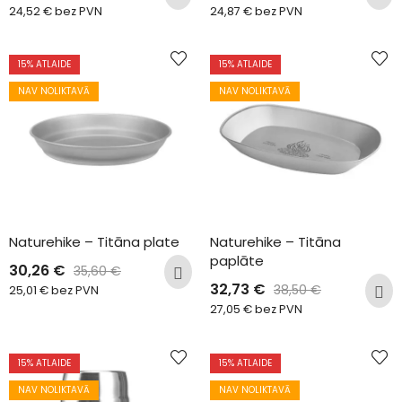
24,52
€
bez PVN
24,87
€
bez PVN
15
% ATLAIDE
15
% ATLAIDE
NAV NOLIKTAVĀ
NAV NOLIKTAVĀ
Naturehike – Titāna plate
Naturehike – Titāna 
paplāte
30,26
€
35,60
€
32,73
€
38,50
€
25,01
€
bez PVN
27,05
€
bez PVN
15
% ATLAIDE
15
% ATLAIDE
NAV NOLIKTAVĀ
NAV NOLIKTAVĀ