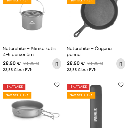
NAV NOLIKTAVĀ
NAV NOLIKTAVĀ
Naturehike – Piknika katls 
Naturehike – Čuguna 
4-6 personām
panna
28,90
€
28,90
€
34,00
€
34,00
€
23,88
€
bez PVN
23,88
€
bez PVN
15
% ATLAIDE
15
% ATLAIDE
NAV NOLIKTAVĀ
NAV NOLIKTAVĀ