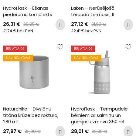
HydroFlask – Ēšanas 
Laken – Nerūsējošā 
piederumu komplekts
tērauda termoss, 1l
26,31
€
27,12
€
30,95
€
31,90
€
21,74
€
bez PVN
22,41
€
bez PVN
15
% ATLAIDE
15
% ATLAIDE
NAV NOLIKTAVĀ
NAV NOLIKTAVĀ
Naturehike – Divslāņu 
HydroFlask – Termpudele 
titāna krūze bez roktura, 
bērniem ar salmiņu un 
280 ml
gumijas uzmavu 350 ml
27,97
€
28,01
€
32,90
€
32,95
€