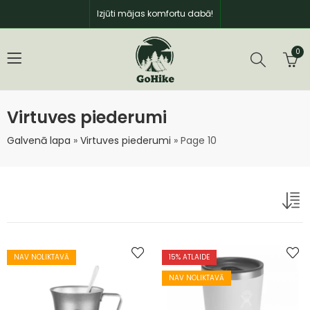
Izjūti mājas komfortu dabā!
0
Virtuves piederumi
Galvenā lapa
»
Virtuves piederumi
»
Page 10
NAV NOLIKTAVĀ
15
% ATLAIDE
NAV NOLIKTAVĀ