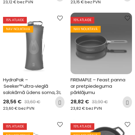
23,12
€
bez PVN
23,15
€
bez PVN
15
% ATLAIDE
15
% ATLAIDE
NAV NOLIKTAVĀ
NAV NOLIKTAVĀ
HydraPak –
FIREMAPLE – Feast panna 
 Seeker™ ultra‑vieglā 
ar pretpiedeguma 
salokāmā ūdens soma, 3 L
pārklājumu
28,56
€
28,82
€
33,60
€
33,90
€
23,60
€
bez PVN
23,82
€
bez PVN
15
% ATLAIDE
15
% ATLAIDE