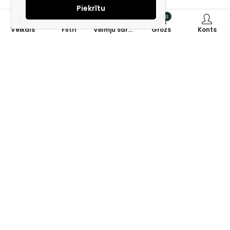
Piekrītu
0
0
Veikals
Filtri
Vēlmju saraksts
Grozs
Konts
Piesakies jaunumiem e-pastā!
Saņem īpašos piedāvājumus un uzzini jaunumus ātrāk!