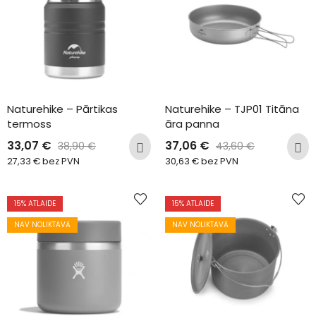
Naturehike – Pārtikas 
Naturehike – TJP01 Titāna 
termoss
āra panna
33,07
€
37,06
€
38,90
€
43,60
€
27,33
€
bez PVN
30,63
€
bez PVN
15
% ATLAIDE
15
% ATLAIDE
NAV NOLIKTAVĀ
NAV NOLIKTAVĀ