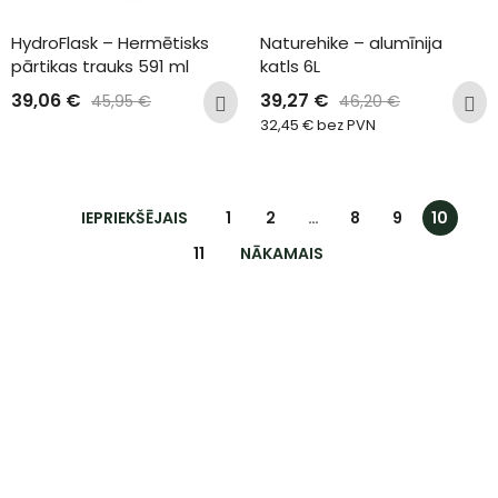
HydroFlask – Hermētisks 
Naturehike – alumīnija 
pārtikas trauks 591 ml
katls 6L
39,06
€
39,27
€
45,95
€
46,20
€
32,45
€
bez PVN
IEPRIEKŠĒJAIS
1
2
…
8
9
10
11
NĀKAMAIS