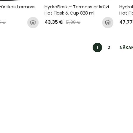
Pārtikas termoss 
HydroFlask – Termoss ar krūzi 
HydroF
Hot Flask & Cup 828 ml
Hot Fl
43,35
€
47,7
5
€
51,00
€
1
2
NĀKA