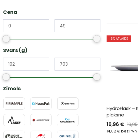
Cena
15
% ATLAIDE
Svars (g)
Zīmols
HydroFlask –
plaksne
16,96
€
19,9
14,02
€
bez PVN