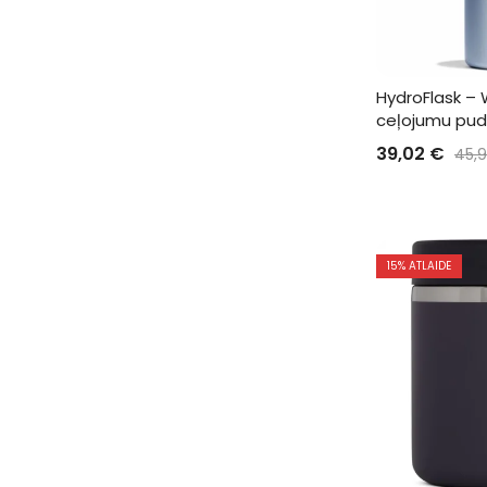
HydroFlask –
ceļojumu pud
39,02
€
45,
15
% ATLAIDE