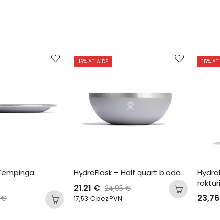
15
% ATLAIDE
15
% AT
 Kempinga 
HydroFlask – Half quart bļoda
Hydro
roktur
21,21
€
24,95
€
23,7
5
€
17,53
€
bez PVN