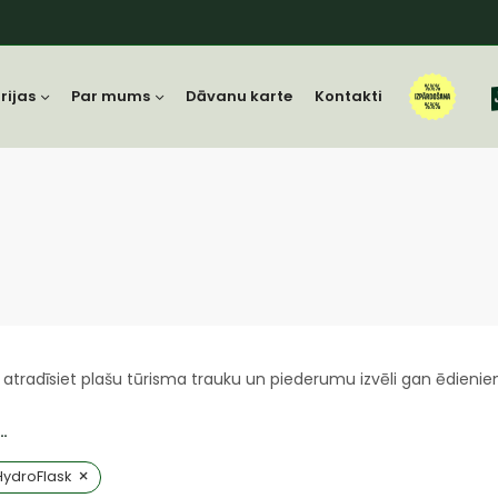
rijas
Par mums
Dāvanu karte
Kontakti
 atradīsiet plašu tūrisma trauku un piederumu izvēli gan ēdieni
…
×
HydroFlask