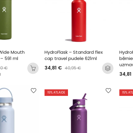
 Wide Mouth 
HydroFlask – Standard flex 
Hydro
– 591 ml
cap travel pudele 621ml
bērnie
uzmav
34,81
€
80
€
40,95
€
34,81
N
15
% ATLAIDE
15
% AT