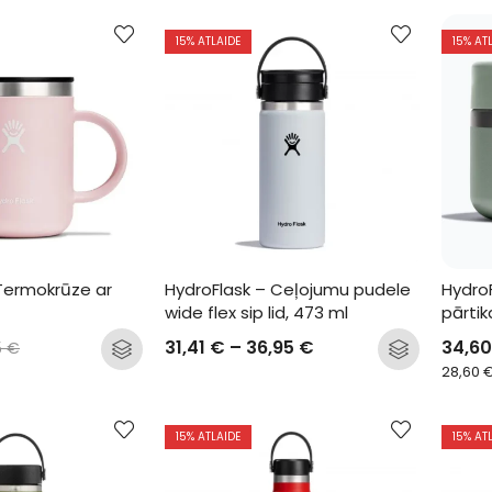
15
% ATLAIDE
15
% AT
Termokrūze ar 
HydroFlask – Ceļojumu pudele 
Hydro
wide flex sip lid, 473 ml
pārtik
31,41
€
–
36,95
€
34,6
5
€
28,60
15
% ATLAIDE
15
% AT