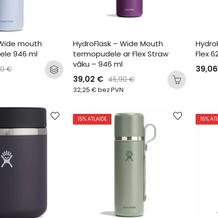
 Wide mouth 
HydroFlask – Wide Mouth 
Hydro
ele 946 ml
termopudele ar Flex Straw 
Flex 6
vāku – 946 ml
39,0
90
€
39,02
€
45,90
€
32,25
€
bez PVN
15
% ATLAIDE
15
% AT