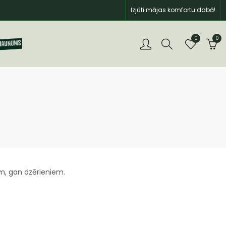
Izjūti mājas komfortu dabā!
0
0
em, gan dzērieniem.