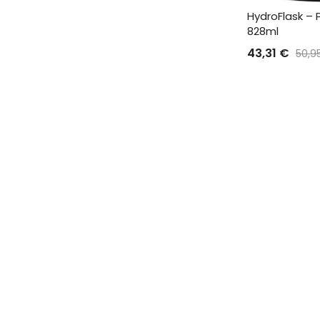
HydroFlask – 
828ml
43,31
€
50,9