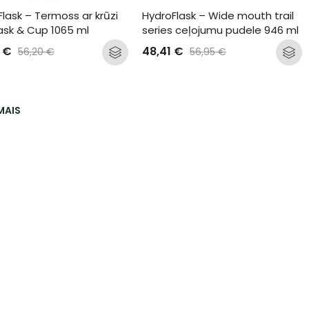
lask – Termoss ar krūzi 
HydroFlask – Wide mouth trail 
ask & Cup 1065 ml
series ceļojumu pudele 946 ml
7
€
48,41
€
56,20
€
56,95
€
MAIS