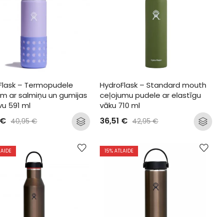
Flask – Termopudele 
HydroFlask – Standard mouth 
m ar salmiņu un gumijas 
ceļojumu pudele ar elastīgu 
u 591 ml
vāku 710 ml
€
36,51
€
40,95
€
42,95
€
LAIDE
15
% ATLAIDE