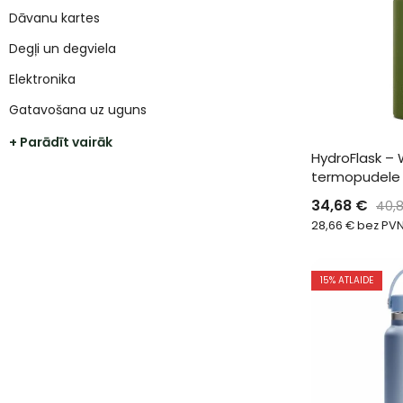
Dāvanu kartes
Degļi un degviela
Elektronika
Gatavošana uz uguns
+ Parādīt vairāk
HydroFlask –
termopudele 
34,68
€
40,
28,66
€
bez PV
15
% ATLAIDE