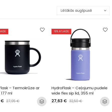
LAIDE
15
% ATLAIDE
Flask – Termokrūze ar 
HydroFlask – Ceļojumu pudele 
i 177 ml
wide flex sip lid, 355 ml
6
€
27,63
€
27,95
€
32,50
€