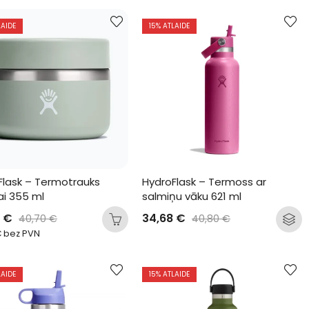
LAIDE
15
% ATLAIDE
Flask – Termotrauks 
HydroFlask – Termoss ar 
ai 355 ml
salmiņu vāku 621 ml
0
€
34,68
€
40,70
€
40,80
€
€
bez PVN
LAIDE
15
% ATLAIDE