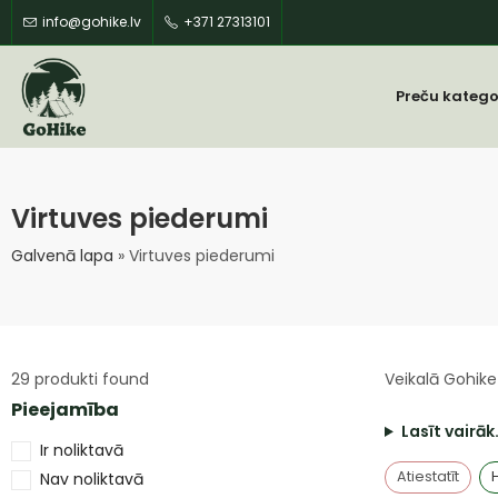
info@gohike.lv
+371 27313101
Preču katego
Virtuves piederumi
Galvenā lapa
»
Virtuves piederumi
29
produkti found
Veikalā Gohike
Pieejamība
Lasīt vairāk
Ir noliktavā
Atiestatīt
Nav noliktavā