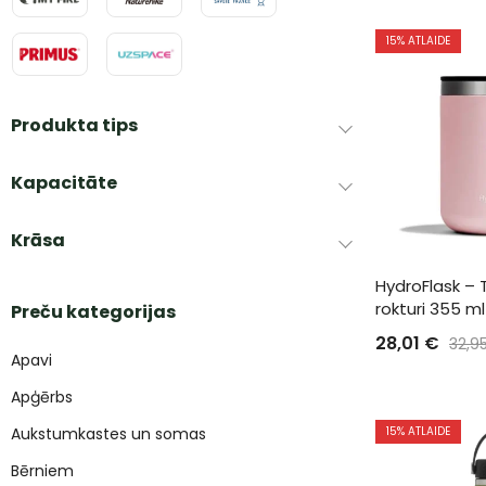
15
% ATLAIDE
Produkta tips
Kapacitāte
Krāsa
HydroFlask – 
rokturi 355 ml
Preču kategorijas
28,01
€
32,9
Apavi
Apģērbs
Aukstumkastes un somas
15
% ATLAIDE
Bērniem