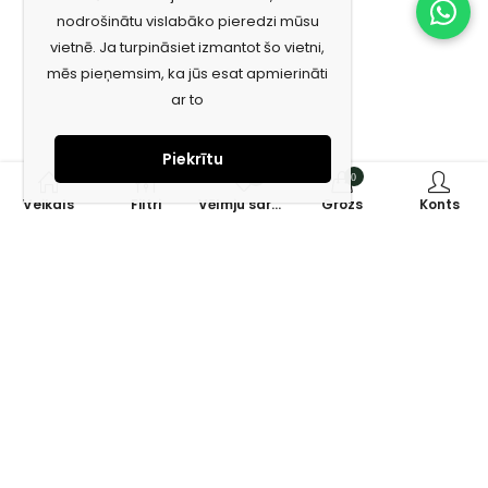
nodrošinātu vislabāko pieredzi mūsu
vietnē. Ja turpināsiet izmantot šo vietni,
mēs pieņemsim, ka jūs esat apmierināti
ar to
Piekrītu
0
0
Veikals
Filtri
Vēlmju saraksts
Grozs
Konts
Piesakies jaunumiem e-pastā!
Saņem īpašos piedāvājumus un uzzini jaunumus ātrāk!